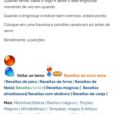
Quando ferver, baixe o fogo e deixe o leite engrossar
mexendo de vez em quando.
Quando o engrossar e estiver bem cremoso, estará pronto.
Coloque em uma travessa e polvilhe canela em pó antes de
servir.
Rendimento: 4 porções
Voltar ao tema
:
Receitas de
arroz doce
|
Receitas de
peru
|
Receitas de Arroz
|
Receitas de
Natal
|
Receitas
(todas)
|
Receitas mágicas
|
Receitas
afrodisiacas
|
Receitas com abóbora
|
Receitas de canja
|
Mais
:
Mezinhas
|
Beleza
|
Banhos mágicos
|
Poções
Mágicas
|
Afrodite
|
Anjos
|
Simpatias, magias & feitiços