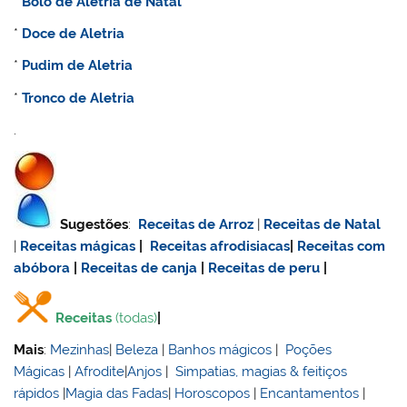
*
Bolo de
Aletria de Natal
*
Doce de
Aletria
*
Pudim de
Aletria
*
Tronco de
Aletria
.
Sugestões
:
Receitas de Arroz
|
Receitas de Natal
|
Receitas mágicas
|
Receitas afrodisiacas
|
Receitas com
abóbora
|
Receitas de canja
|
Receitas de
peru
|
Receitas
(todas)
|
Mais
:
Mezinhas
|
Beleza
|
Banhos mágicos
|
Poções
Mágicas
|
Afrodite
|
Anjos
|
Simpatias, magias & feitiços
rápidos
|
Magia das Fadas
|
Horoscopos
|
Encantamentos
|