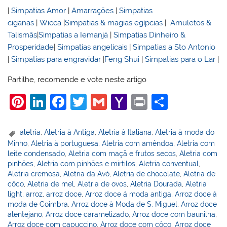
|
Simpatias Amor
|
Amarrações
|
Simpatias
ciganas
|
Wicca
|
Simpatias & magias egípcias
|
Amuletos &
Talismãs
|
Simpatias a Iemanjá
|
Simpatias Dinheiro &
Prosperidade
|
Simpatias angelicais
|
Simpatias a Sto Antonio
|
Simpatias para engravidar
|
Feng Shui
|
Simpatias para o Lar
|
Partilhe, recomende e vote neste artigo
Pi
Li
F
T
G
Y
Pr
S
nt
n
a
w
m
a
in
h
er
k
c
itt
ai
h
t
ar
aletria
,
Aletria à Antiga
,
Aletria à Italiana
,
Aletria à moda do
Minho
,
Aletria à portuguesa
,
Aletria com amêndoa
,
Aletria com
e
e
e
er
l
o
e
leite condensado
,
Aletria com maçã e frutos secos
,
Aletria com
st
dI
b
o
pinhões
,
Aletria com pinhões e mirtilos
,
Aletria conventual
,
Aletria cremosa
,
Aletria da Avó
,
Aletria de chocolate
,
Aletria de
n
o
M
côco
,
Aletria de mel
,
Aletria de ovos
,
Aletria Dourada
,
Aletria
o
ai
light
,
arroz
,
arroz doce
,
Arroz doce á moda antiga
,
Arroz doce á
moda de Coimbra
,
Arroz doce à Moda de S. Miguel
,
Arroz doce
k
l
alentejano
,
Arroz doce caramelizado
,
Arroz doce com baunilha
,
Arroz doce com capuccino
,
Arroz doce com côco
,
Arroz doce