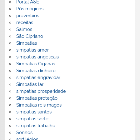
Portal A&E
Pós mágicos
proverbios
receitas
Salmos
São Cipriano
Simpatias
simpatias amor
simpatias angelicais
Simpatias Ciganas
Simpatias dinheiro
simpatias engravidar
Simpatias lar
simpatias prosperidade
Simpatias proteção
Simpatias reis magos
simpatias santos
simpatias sorte
simpatias trabalho
Sonhos
sortilégios