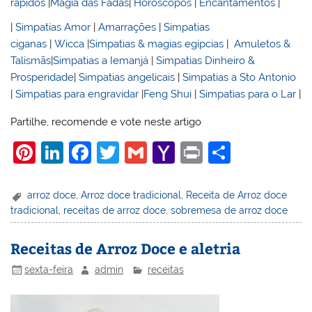
rápidos
|
Magia das Fadas
|
Horoscopos
|
Encantamentos
|
|
Simpatias Amor
|
Amarrações
|
Simpatias
ciganas
|
Wicca
|
Simpatias & magias egípcias
|
Amuletos &
Talismãs
|
Simpatias a Iemanjá
|
Simpatias Dinheiro &
Prosperidade
|
Simpatias angelicais
|
Simpatias a Sto Antonio
|
Simpatias para engravidar
|
Feng Shui
|
Simpatias para o Lar
|
Partilhe, recomende e vote neste artigo
Pi
Li
F
T
G
Y
Pr
S
nt
n
a
w
m
a
in
h
er
k
c
itt
ai
h
t
ar
arroz doce
,
Arroz doce tradicional
,
Receita de Arroz doce
tradicional
,
receitas de arroz doce
,
sobremesa de arroz doce
e
e
e
er
l
o
e
st
dI
b
o
Receitas de Arroz Doce e aletria
n
o
M
sexta-feira
admin
receitas
o
ai
k
l