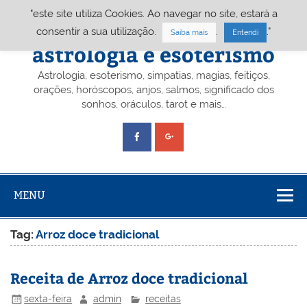
Skip
"este site utiliza Cookies. Ao navegar no site, estará a
to
content
Portal A&E – Portal
consentir a sua utilização.
.
."
Saiba mais
Entendi
astrologia e esoterismo
Astrologia, esoterismo, simpatias, magias, feitiços,
orações, horóscopos, anjos, salmos, significado dos
sonhos, oráculos, tarot e mais…
MENU
Tag:
Arroz doce tradicional
Receita de Arroz doce tradicional
sexta-feira
admin
receitas