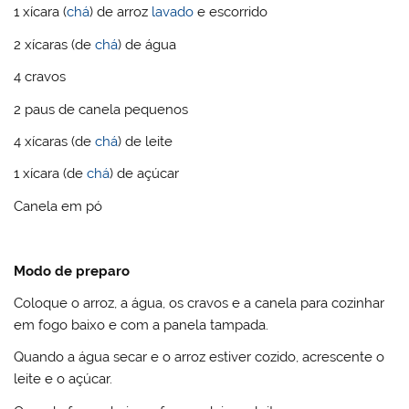
1 xícara (
chá
) de arroz
lavado
e escorrido
2 xícaras (de
chá
) de água
4 cravos
2 paus de canela pequenos
4 xícaras (de
chá
) de leite
1 xícara (de
chá
) de açúcar
Canela em pó
Modo de preparo
Coloque o arroz, a água, os cravos e a canela para cozinhar
em fogo baixo e com a panela tampada.
Quando a água secar e o arroz estiver cozido, acrescente o
leite e o açúcar.