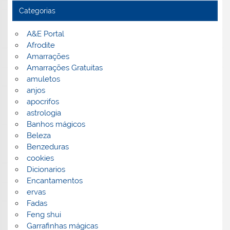
Categorias
A&E Portal
Afrodite
Amarrações
Amarrações Gratuitas
amuletos
anjos
apocrifos
astrologia
Banhos mágicos
Beleza
Benzeduras
cookies
Dicionarios
Encantamentos
ervas
Fadas
Feng shui
Garrafinhas mágicas