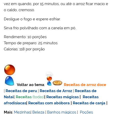
vez em quando, por 15 minutos, ou até o arroz ficar macio e
o caldo, cremoso.
Desligue o fogo e espere esfriar.
Sirva frio polvilhado com a canela em pó.
Rendimento: 10 porções
Tempo de preparo: 25 minutos
Calorias: 118 por porção
Voltar ao tema
:
Receitas de
arroz doce
|
Receitas de
peru
|
Receitas de Arroz
|
Receitas de
Natal
|
Receitas
(todas)
|
Receitas mágicas
|
Receitas
afrodisiacas
|
Receitas com abóbora
|
Receitas de canja
|
Mais
:
Mezinhas
|
Beleza
|
Banhos mágicos
|
Poções