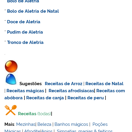
*
Bolo de
Aletria
*
Bolo de
Aletria de Natal
*
Doce de
Aletria
*
Pudim de
Aletria
*
Tronco de
Aletria
.
Sugestões
:
Receitas de Arroz
|
Receitas de Natal
|
Receitas mágicas
|
Receitas afrodisiacas
|
Receitas com
abóbora
|
Receitas de canja
|
Receitas de
peru
|
Receitas
(todas)
|
Mais
:
Mezinhas
|
Beleza
|
Banhos mágicos
|
Poções
Mágicas
|
Afrodite
|
Anjos
|
Simpatias, magias & feitiços