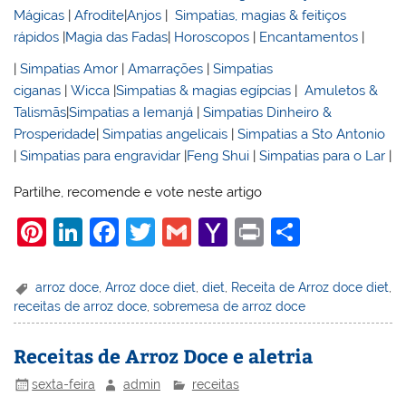
Mágicas
|
Afrodite
|
Anjos
|
Simpatias, magias & feitiços
rápidos
|
Magia das Fadas
|
Horoscopos
|
Encantamentos
|
|
Simpatias Amor
|
Amarrações
|
Simpatias
ciganas
|
Wicca
|
Simpatias & magias egípcias
|
Amuletos &
Talismãs
|
Simpatias a Iemanjá
|
Simpatias Dinheiro &
Prosperidade
|
Simpatias angelicais
|
Simpatias a Sto Antonio
|
Simpatias para engravidar
|
Feng Shui
|
Simpatias para o Lar
|
Partilhe, recomende e vote neste artigo
Pi
Li
F
T
G
Y
Pr
S
nt
n
a
w
m
a
in
h
er
k
c
itt
ai
h
t
ar
arroz doce
,
Arroz doce diet
,
diet
,
Receita de Arroz doce diet
,
receitas de arroz doce
,
sobremesa de arroz doce
e
e
e
er
l
o
e
st
dI
b
o
Receitas de Arroz Doce e aletria
n
o
M
sexta-feira
admin
receitas
o
ai