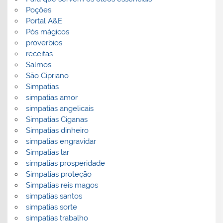
Poções
Portal A&E
Pós mágicos
proverbios
receitas
Salmos
São Cipriano
Simpatias
simpatias amor
simpatias angelicais
Simpatias Ciganas
Simpatias dinheiro
simpatias engravidar
Simpatias lar
simpatias prosperidade
Simpatias proteção
Simpatias reis magos
simpatias santos
simpatias sorte
simpatias trabalho