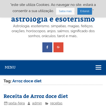
Skip
"este site utiliza Cookies. Ao navegar no site, estará a
to
content
Portal A&E – Portal
consentir a sua utilização.
.
."
Saiba mais
Entendi
astrologia e esoterismo
Astrologia, esoterismo, simpatias, magias, feitiços,
orações, horóscopos, anjos, salmos, significado dos
sonhos, oráculos, tarot e mais…
MENU
Tag:
Arroz doce diet
Receita de Arroz doce diet
sexta-feira
admin
receitas