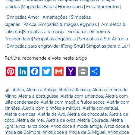
rápidos
|
Magia das Fadas
|
Horoscopos
|
Encantamentos
|
|
Simpatias Amor
|
Amarrações
|
Simpatias
ciganas
|
Wicca
|
Simpatias & magias egípcias
|
Amuletos &
Talismãs
|
Simpatias a Iemanjá
|
Simpatias Dinheiro &
Prosperidade
|
Simpatias angelicais
|
Simpatias a Sto Antonio
|
Simpatias para engravidar
|
Feng Shui
|
Simpatias para o Lar
|
Partilhe, recomende e vote neste artigo
Pi
Li
F
T
G
Y
Pr
S
nt
n
a
w
m
a
in
h
er
k
c
itt
ai
h
t
ar
aletria
,
Aletria à Antiga
,
Aletria à Italiana
,
Aletria à moda do
Minho
,
Aletria à portuguesa
,
Aletria com amêndoa
,
Aletria com
e
e
e
er
l
o
e
leite condensado
,
Aletria com maçã e frutos secos
,
Aletria com
st
dI
b
o
pinhões
,
Aletria com pinhões e mirtilos
,
Aletria conventual
,
Aletria cremosa
,
Aletria da Avó
,
Aletria de chocolate
,
Aletria de
n
o
M
côco
,
Aletria de mel
,
Aletria de ovos
,
Aletria Dourada
,
Aletria
o
ai
light
,
arroz
,
arroz doce
,
Arroz doce á moda antiga
,
Arroz doce á
moda de Coimbra
,
Arroz doce à Moda de S. Miguel
,
Arroz doce