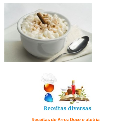
k
l
Receitas de Arroz Doce e aletria
.