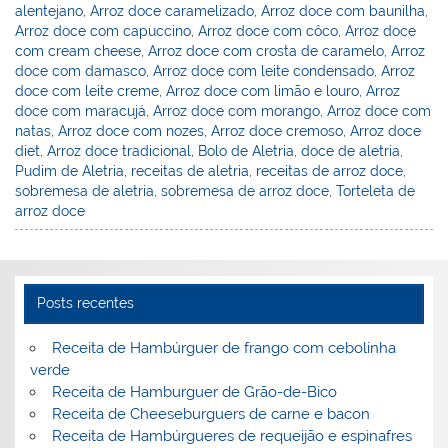
k
l
alentejano
,
Arroz doce caramelizado
,
Arroz doce com baunilha
,
Arroz doce com capuccino
,
Arroz doce com côco
,
Arroz doce
com cream cheese
,
Arroz doce com crosta de caramelo
,
Arroz
doce com damasco
,
Arroz doce com leite condensado
,
Arroz
doce com leite creme
,
Arroz doce com limão e louro
,
Arroz
doce com maracujá
,
Arroz doce com morango
,
Arroz doce com
natas
,
Arroz doce com nozes
,
Arroz doce cremoso
,
Arroz doce
diet
,
Arroz doce tradicional
,
Bolo de Aletria
,
doce de aletria
,
Pudim de Aletria
,
receitas de aletria
,
receitas de arroz doce
,
sobremesa de aletria
,
sobremesa de arroz doce
,
Torteleta de
arroz doce
Posts recentes
Receita de Hambúrguer de frango com cebolinha
verde
Receita de Hamburguer de Grão-de-Bico
Receita de Cheeseburguers de carne e bacon
Receita de Hambúrgueres de requeijão e espinafres