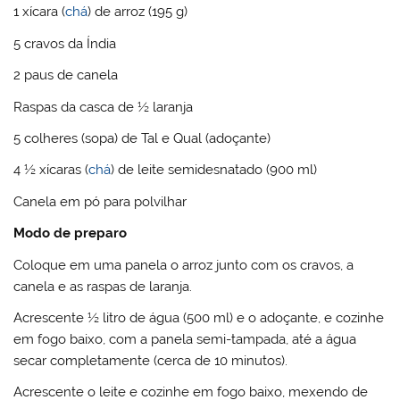
1 xícara (
chá
) de arroz (195 g)
5 cravos da Índia
2 paus de canela
Raspas da casca de ½ laranja
5 colheres (sopa) de Tal e Qual (adoçante)
4 ½ xícaras (
chá
) de leite semidesnatado (900 ml)
Canela em pó para polvilhar
Modo de preparo
Coloque em uma panela o arroz junto com os cravos, a
canela e as raspas de laranja.
Acrescente ½ litro de água (500 ml) e o adoçante, e cozinhe
em fogo baixo, com a panela semi-tampada, até a água
secar completamente (cerca de 10 minutos).
Acrescente o leite e cozinhe em fogo baixo, mexendo de