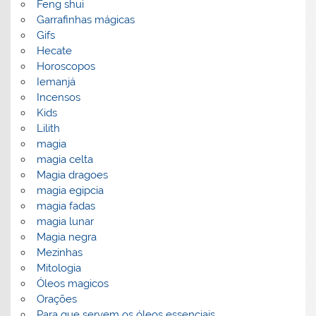
Feng shui
Garrafinhas mágicas
Gifs
Hecate
Horoscopos
Iemanjá
Incensos
Kids
Lilith
magia
magia celta
Magia dragoes
magia egipcia
magia fadas
magia lunar
Magia negra
Mezinhas
Mitologia
Óleos magicos
Orações
Para que servem os óleos essenciais