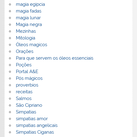
magia egipcia
magia fadas
magia lunar
Magia negra
Mezinhas
Mitologia
Óleos magicos
Orações
Para que servem os óleos essenciais
Poções
Portal A&E
Pós mágicos
proverbios
receitas
Salmos
São Cipriano
Simpatias
simpatias amor
simpatias angelicais
Simpatias Ciganas