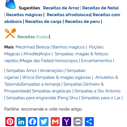
Sugestões
:
Receitas de Arroz
|
Receitas de Natal
|
Receitas mágicas
|
Receitas afrodisiacas
|
Receitas com
abóbora
|
Receitas de canja
|
Receitas de
peru
|
Receitas
(todas)
|
Mais
:
Mezinhas
|
Beleza
|
Banhos mágicos
|
Poções
Mágicas
|
Afrodite
|
Anjos
|
Simpatias, magias & feitiços
rápidos
|
Magia das Fadas
|
Horoscopos
|
Encantamentos
|
|
Simpatias Amor
|
Amarrações
|
Simpatias
ciganas
|
Wicca
|
Simpatias & magias egípcias
|
Amuletos &
Talismãs
|
Simpatias a Iemanjá
|
Simpatias Dinheiro &
Prosperidade
|
Simpatias angelicais
|
Simpatias a Sto Antonio
|
Simpatias para engravidar
|
Feng Shui
|
Simpatias para o Lar
|
Partilhe, recomende e vote neste artigo
Pi
Li
F
T
G
Y
Pr
S