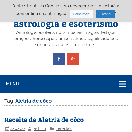
Skip
"este site utiliza Cookies. Ao navegar no site, estará a
to
content
Portal A&E – Portal
consentir a sua utilização.
.
."
Saiba mais
Entendi
astrologia e esoterismo
Astrologia, esoterismo, simpatias, magias, feitiços,
orações, horóscopos, anjos, salmos, significado dos
sonhos, oráculos, tarot e mais…
MENU
Tag:
Aletria de côco
Receita de Aletria de côco
sábado
admin
receitas