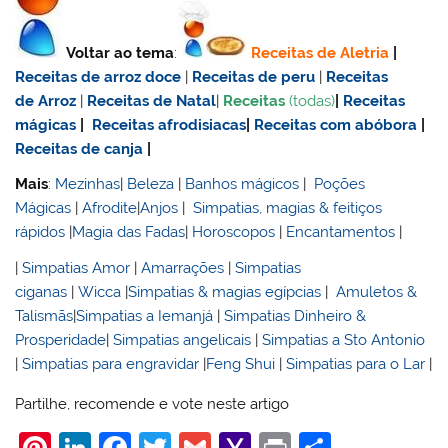
Voltar ao tema
:
Receitas de Aletria
|
Receitas de
arroz doce
|
Receitas de
peru
|
Receitas
de Arroz
|
Receitas de Natal
|
Receitas
(todas)
|
Receitas
mágicas
|
Receitas afrodisiacas
|
Receitas com abóbora
|
Receitas de canja
|
Mais
:
Mezinhas
|
Beleza
|
Banhos mágicos
|
Poções
Mágicas
|
Afrodite
|
Anjos
|
Simpatias, magias & feitiços
rápidos
|
Magia das Fadas
|
Horoscopos
|
Encantamentos
|
|
Simpatias Amor
|
Amarrações
|
Simpatias
ciganas
|
Wicca
|
Simpatias & magias egípcias
|
Amuletos &
Talismãs
|
Simpatias a Iemanjá
|
Simpatias Dinheiro &
Prosperidade
|
Simpatias angelicais
|
Simpatias a Sto Antonio
|
Simpatias para engravidar
|
Feng Shui
|
Simpatias para o Lar
|
Partilhe, recomende e vote neste artigo
Pi
Li
F
T
G
Y
Pr
S