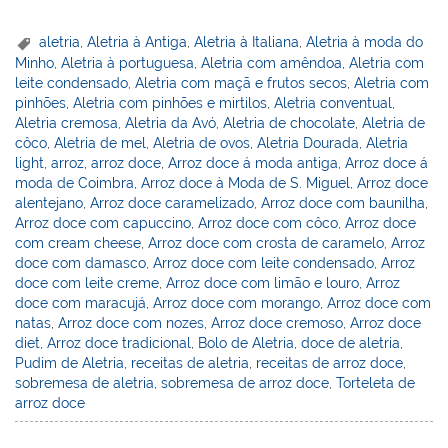
nt
n
a
w
m
a
in
h
er
k
c
itt
ai
h
t
ar
aletria
,
Aletria à Antiga
,
Aletria à Italiana
,
Aletria à moda do
Minho
,
Aletria à portuguesa
,
Aletria com amêndoa
,
Aletria com
e
e
e
er
l
o
e
leite condensado
,
Aletria com maçã e frutos secos
,
Aletria com
st
dI
b
o
pinhões
,
Aletria com pinhões e mirtilos
,
Aletria conventual
,
Aletria cremosa
,
Aletria da Avó
,
Aletria de chocolate
,
Aletria de
n
o
M
côco
,
Aletria de mel
,
Aletria de ovos
,
Aletria Dourada
,
Aletria
o
ai
light
,
arroz
,
arroz doce
,
Arroz doce á moda antiga
,
Arroz doce á
moda de Coimbra
,
Arroz doce à Moda de S. Miguel
,
Arroz doce
k
l
alentejano
,
Arroz doce caramelizado
,
Arroz doce com baunilha
,
Arroz doce com capuccino
,
Arroz doce com côco
,
Arroz doce
com cream cheese
,
Arroz doce com crosta de caramelo
,
Arroz
doce com damasco
,
Arroz doce com leite condensado
,
Arroz
doce com leite creme
,
Arroz doce com limão e louro
,
Arroz
doce com maracujá
,
Arroz doce com morango
,
Arroz doce com
natas
,
Arroz doce com nozes
,
Arroz doce cremoso
,
Arroz doce
diet
,
Arroz doce tradicional
,
Bolo de Aletria
,
doce de aletria
,
Pudim de Aletria
,
receitas de aletria
,
receitas de arroz doce
,
sobremesa de aletria
,
sobremesa de arroz doce
,
Torteleta de
arroz doce