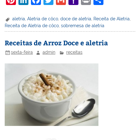
nt
n
a
w
m
a
in
h
er
k
c
itt
ai
h
t
ar
aletria
,
Aletria de côco
,
doce de aletria
,
Receita de Aletria
,
Receita de Aletria de côco
,
sobremesa de aletria
e
e
e
er
l
o
e
st
dI
b
o
Receitas de Arroz Doce e aletria
n
o
M
sexta-feira
admin
receitas
o
ai
k
l