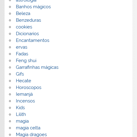
astrologia
Banhos mágicos
Beleza
Benzeduras
cookies
Dicionarios
Encantamentos
ervas
Fadas
Feng shui
Garrafinhas mágicas
Gifs
Hecate
Horoscopos
Iemanjá
Incensos
Kids
Lilith
magia
magia celta
Magia dragoes