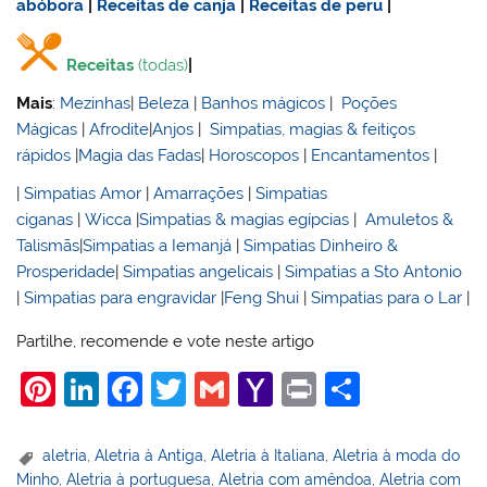
abóbora
|
Receitas de canja
|
Receitas de
peru
|
Receitas
(todas)
|
Mais
:
Mezinhas
|
Beleza
|
Banhos mágicos
|
Poções
Mágicas
|
Afrodite
|
Anjos
|
Simpatias, magias & feitiços
rápidos
|
Magia das Fadas
|
Horoscopos
|
Encantamentos
|
|
Simpatias Amor
|
Amarrações
|
Simpatias
ciganas
|
Wicca
|
Simpatias & magias egípcias
|
Amuletos &
Talismãs
|
Simpatias a Iemanjá
|
Simpatias Dinheiro &
Prosperidade
|
Simpatias angelicais
|
Simpatias a Sto Antonio
|
Simpatias para engravidar
|
Feng Shui
|
Simpatias para o Lar
|
Partilhe, recomende e vote neste artigo
Pi
Li
F
T
G
Y
Pr
S
nt
n
a
w
m
a
in
h
er
k
c
itt
ai
h
t
ar
aletria
,
Aletria à Antiga
,
Aletria à Italiana
,
Aletria à moda do
Minho
,
Aletria à portuguesa
,
Aletria com amêndoa
,
Aletria com