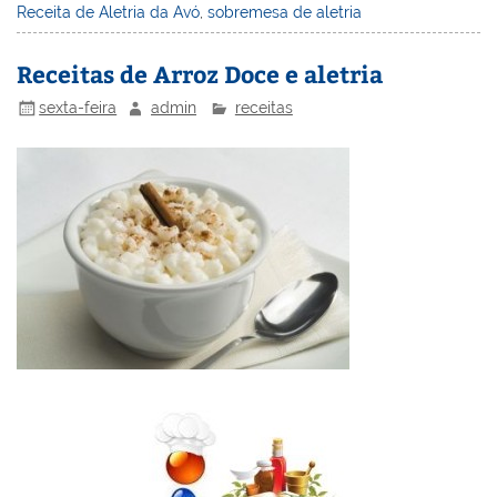
Receita de Aletria da Avó
,
sobremesa de aletria
e
e
e
er
l
o
e
st
dI
b
o
Receitas de Arroz Doce e aletria
n
o
M
sexta-feira
admin
receitas
o
ai
k
l