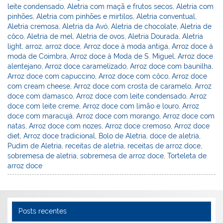
e
e
e
er
l
o
e
leite condensado
,
Aletria com maçã e frutos secos
,
Aletria com
st
dI
b
o
pinhões
,
Aletria com pinhões e mirtilos
,
Aletria conventual
,
Aletria cremosa
,
Aletria da Avó
,
Aletria de chocolate
,
Aletria de
n
o
M
côco
,
Aletria de mel
,
Aletria de ovos
,
Aletria Dourada
,
Aletria
o
ai
light
,
arroz
,
arroz doce
,
Arroz doce á moda antiga
,
Arroz doce á
moda de Coimbra
,
Arroz doce à Moda de S. Miguel
,
Arroz doce
k
l
alentejano
,
Arroz doce caramelizado
,
Arroz doce com baunilha
,
Arroz doce com capuccino
,
Arroz doce com côco
,
Arroz doce
com cream cheese
,
Arroz doce com crosta de caramelo
,
Arroz
doce com damasco
,
Arroz doce com leite condensado
,
Arroz
doce com leite creme
,
Arroz doce com limão e louro
,
Arroz
doce com maracujá
,
Arroz doce com morango
,
Arroz doce com
natas
,
Arroz doce com nozes
,
Arroz doce cremoso
,
Arroz doce
diet
,
Arroz doce tradicional
,
Bolo de Aletria
,
doce de aletria
,
Pudim de Aletria
,
receitas de aletria
,
receitas de arroz doce
,
sobremesa de aletria
,
sobremesa de arroz doce
,
Torteleta de
arroz doce
Posts recentes