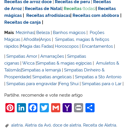
Receitas de
arroz doce
|
Receitas de
peru
|
Receitas
de Arroz
|
Receitas de Natal
|
Receitas
(todas)
|
Receitas
mágicas
|
Receitas afrodisiacas
|
Receitas com abóbora
|
Receitas de canja
|
Mais
:
Mezinhas
|
Beleza
|
Banhos mágicos
|
Poções
Mágicas
|
Afrodite
|
Anjos
|
Simpatias, magias & feitiços
rápidos
|
Magia das Fadas
|
Horoscopos
|
Encantamentos
|
|
Simpatias Amor
|
Amarrações
|
Simpatias
ciganas
|
Wicca
|
Simpatias & magias egípcias
|
Amuletos &
Talismãs
|
Simpatias a Iemanjá
|
Simpatias Dinheiro &
Prosperidade
|
Simpatias angelicais
|
Simpatias a Sto Antonio
|
Simpatias para engravidar
|
Feng Shui
|
Simpatias para o Lar
|
Partilhe, recomende e vote neste artigo
Pi
Li
F
T
G
Y
Pr
S
nt
n
a
w
m
a
in
h
er
k
c
itt
ai
h
t
ar
aletria
,
Aletria da Avó
,
doce de aletria
,
Receita de Aletria
,