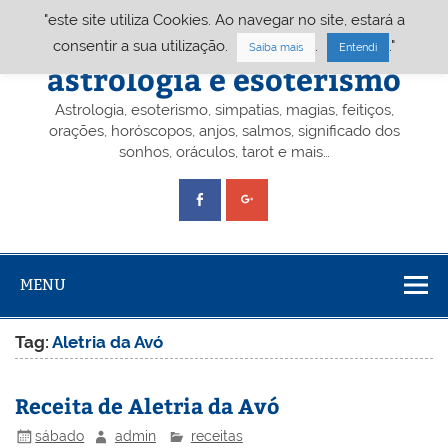
Skip
"este site utiliza Cookies. Ao navegar no site, estará a
to
content
Portal A&E – Portal
consentir a sua utilização.
.
."
Saiba mais
Entendi
astrologia e esoterismo
Astrologia, esoterismo, simpatias, magias, feitiços,
orações, horóscopos, anjos, salmos, significado dos
sonhos, oráculos, tarot e mais…
MENU
Tag:
Aletria da Avó
Receita de Aletria da Avó
sábado
admin
receitas