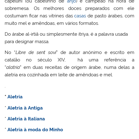
capellini (ou cabelinho de
anjo
) é campeão na hora de
sobremesa. Os melhores doces preparados com ele
costumam ficar nas vitrines das
casas
de pasto árabes, com
muito mel e amêndoas, em vários formatos.
Do árabe al-irtiâ ou simplesmente itriya, é a palavra usada
para designar massa.
No “
Libre de sent soví
” de autor anónimo e escrito em
catalão no século XIV, há uma referência a
“
alatria
” em duas receitas de origem árabe, numa delas a
aletria era cozinhada em leite de amêndoas e mel.
.
*
Aletria
*
Aletria à Antiga
*
Aletria à Italiana
*
Aletria à moda do Minho