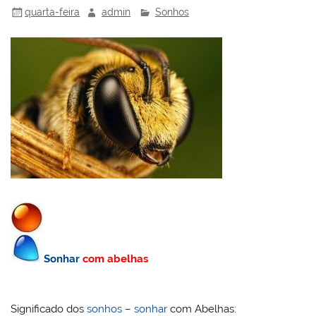
quarta-feira
admin
Sonhos
Sonhar
com abelhas
Significado dos
sonhos
–
sonhar
com Abelhas: