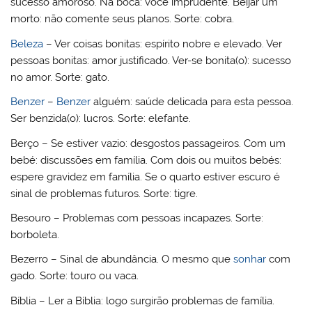
sucesso amoroso. Na boca: você imprudente. Beijar um
morto: não comente seus planos. Sorte: cobra.
Beleza
– Ver coisas bonitas: espírito nobre e elevado. Ver
pessoas bonitas: amor justificado. Ver-se bonita(o): sucesso
no amor. Sorte: gato.
Benzer
–
Benzer
alguém: saúde delicada para esta pessoa.
Ser benzida(o): lucros. Sorte: elefante.
Berço – Se estiver vazio: desgostos passageiros. Com um
bebé: discussões em família. Com dois ou muitos bebés:
espere gravidez em família. Se o quarto estiver escuro é
sinal de problemas futuros. Sorte: tigre.
Besouro – Problemas com pessoas incapazes. Sorte:
borboleta.
Bezerro – Sinal de abundância. O mesmo que
sonhar
com
gado. Sorte: touro ou vaca.
Bíblia – Ler a Bíblia: logo surgirão problemas de família.