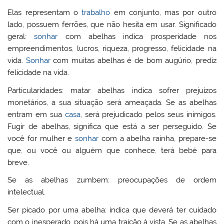
Elas representam o
trabalho
em conjunto, mas por outro
lado, possuem ferrões, que não hesita em usar. Significado
geral:
sonhar
com abelhas indica prosperidade nos
empreendimentos, lucros, riqueza, progresso, felicidade na
vida.
Sonhar
com muitas abelhas é de bom augúrio, prediz
felicidade na vida.
Particularidades: matar abelhas indica sofrer prejuízos
monetários, a sua situação será ameaçada. Se as abelhas
entram em sua
casa
, será prejudicado pelos seus inimigos.
Fugir de abelhas, significa que está a ser perseguido. Se
você for mulher e
sonhar
com a abelha rainha, prepare-se
que, ou você ou alguém que conhece, terá bebé para
breve.
Se as abelhas zumbem: preocupações de ordem
intelectual.
Ser picado por uma abelha: indica que deverá ter cuidado
com o inesperado, pois há uma traição á vista. Se as abelhas