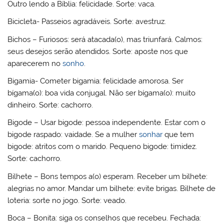
Outro lendo a Bíblia: felicidade. Sorte: vaca.
Bicicleta- Passeios agradáveis. Sorte: avestruz.
Bichos – Furiosos: será atacada(o), mas triunfará. Calmos:
seus desejos serão atendidos. Sorte: aposte nos que
aparecerem no
sonho
.
Bigamia- Cometer bigamia: felicidade amorosa. Ser
bígama(o): boa vida conjugal. Não ser bígama(o): muito
dinheiro. Sorte: cachorro.
Bigode – Usar bigode: pessoa independente. Estar com o
bigode raspado: vaidade. Se a mulher
sonhar
que tem
bigode: atritos com o marido. Pequeno bigode: timidez.
Sorte: cachorro.
Bilhete – Bons tempos a(o) esperam. Receber um bilhete:
alegrias no amor. Mandar um bilhete: evite brigas. Bilhete de
loteria: sorte no jogo. Sorte: veado.
Boca – Bonita: siga os conselhos que recebeu. Fechada: