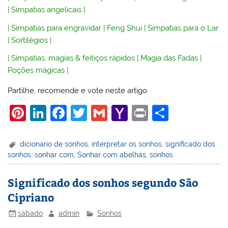
|
Simpatias angelicais
|
|
Simpatias para engravidar
|
Feng Shui
|
Simpatias para o Lar
|
Sortilégios
|
|
Simpatias, magias & feitiços rápidos
|
Magia das Fadas
|
Poções mágicas
|
Partilhe, recomende e vote neste artigo
Pi
Li
F
T
G
Y
Pr
S
nt
n
a
w
m
a
in
h
er
k
c
itt
ai
h
t
ar
dicionario de sonhos
,
interpretar os sonhos
,
significado dos
sonhos
,
sonhar com
,
Sonhar com abelhas
,
sonhos
e
e
e
er
l
o
e
st
dI
b
o
Significado dos sonhos segundo São
n
o
M
Cipriano
o
ai
sábado
admin
Sonhos
k
l