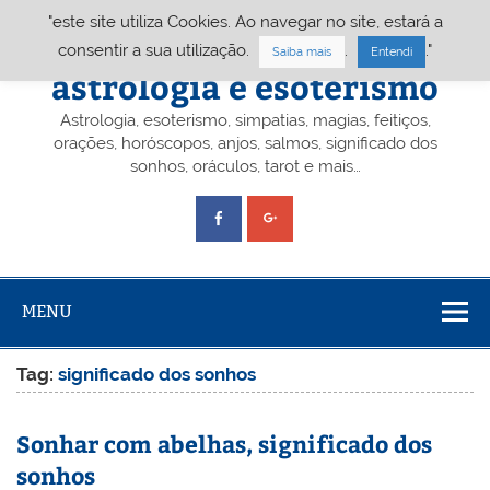
Skip
"este site utiliza Cookies. Ao navegar no site, estará a
to
content
Portal A&E – Portal
consentir a sua utilização.
.
."
Saiba mais
Entendi
astrologia e esoterismo
Astrologia, esoterismo, simpatias, magias, feitiços,
orações, horóscopos, anjos, salmos, significado dos
sonhos, oráculos, tarot e mais…
MENU
Tag:
significado dos sonhos
Sonhar com abelhas, significado dos
sonhos