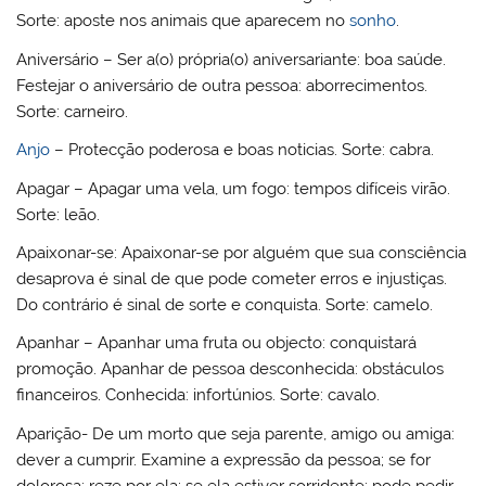
Sorte: aposte nos animais que aparecem no
sonho
.
Aniversário – Ser a(o) própria(o) aniversariante: boa saúde.
Festejar o aniversário de outra pessoa: aborrecimentos.
Sorte: carneiro.
Anjo
– Protecção poderosa e boas noticias. Sorte: cabra.
Apagar – Apagar uma vela, um fogo: tempos difíceis virão.
Sorte: leão.
Apaixonar-se: Apaixonar-se por alguém que sua consciência
desaprova é sinal de que pode cometer erros e injustiças.
Do contrário é sinal de sorte e conquista. Sorte: camelo.
Apanhar – Apanhar uma fruta ou objecto: conquistará
promoção. Apanhar de pessoa desconhecida: obstáculos
financeiros. Conhecida: infortúnios. Sorte: cavalo.
Aparição- De um morto que seja parente, amigo ou amiga:
dever a cumprir. Examine a expressão da pessoa; se for
dolorosa: reze por ela; se ela estiver sorridente: pode pedir-