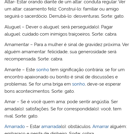
Altar- Estar orando diante de um altar: conduta regular: Ver
um altar: casamento feliz. Construí-lo: familiar ou amigo
seguirá o sacerdócio. Derrubá-lo: desventuras. Sorte: gato.
Aluguel – Dever o aluguel: será perseguida(o). Pagar
aluguel: cuidado com inimigos traiçoeiros. Sorte: cabra.
Amamentar – Para a mulher é sinal de gravidez próxima. Ver
alguém amamentar: felicidade, sua generosidade será
recompensada. Sorte: cabra.
Amante – Este
sonho
tem significação contrária: se for um
encontro apaixonado ou bonito é sinal de discussões e
problemas. Se for uma briga em
sonho
, deve-se esperar
bons acontecimentos. Sorte: gato.
Amar – Se é você quem ama: pode sentir angústia. Ser
amada(o): satisfações. Se for correspondida(o): você, tem
rival. Sorte: gato.
Amarrado
– Estar
amarrada
(o): obstáculos.
Amarrar
alguém:
embaraço e perda de dinheiro. Sorte: cobra.