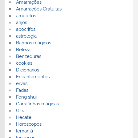
Amarrações
Amarrações Gratuitas
amuletos
anjos
apocrifos
astrologia
Banhos mágicos
Beleza
Benzeduras
cookies
Dicionarios
Encantamentos
ervas
Fadas
Feng shui
Garrafinhas mágicas
Gifs
Hecate
Horoscopos
Iemanjá
Incensos