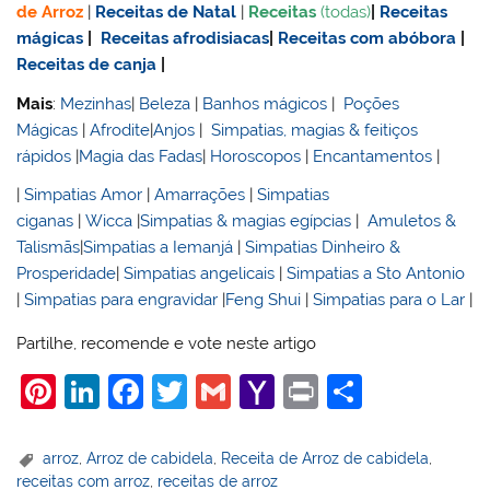
de Arroz
|
Receitas de Natal
|
Receitas
(todas)
|
Receitas
mágicas
|
Receitas afrodisiacas
|
Receitas com abóbora
|
Receitas de canja
|
Mais
:
Mezinhas
|
Beleza
|
Banhos mágicos
|
Poções
Mágicas
|
Afrodite
|
Anjos
|
Simpatias, magias & feitiços
rápidos
|
Magia das Fadas
|
Horoscopos
|
Encantamentos
|
|
Simpatias Amor
|
Amarrações
|
Simpatias
ciganas
|
Wicca
|
Simpatias & magias egípcias
|
Amuletos &
Talismãs
|
Simpatias a Iemanjá
|
Simpatias Dinheiro &
Prosperidade
|
Simpatias angelicais
|
Simpatias a Sto Antonio
|
Simpatias para engravidar
|
Feng Shui
|
Simpatias para o Lar
|
Partilhe, recomende e vote neste artigo
Pi
Li
F
T
G
Y
Pr
S
nt
n
a
w
m
a
in
h
er
k
c
itt
ai
h
t
ar
arroz
,
Arroz de cabidela
,
Receita de Arroz de cabidela
,
receitas com arroz
,
receitas de arroz