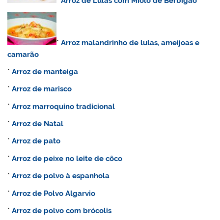
*
Arroz de Lulas com Miolo de Berbigão
*
Arroz malandrinho de lulas, ameijoas e
camarão
*
Arroz de manteiga
*
Arroz de marisco
*
Arroz marroquino tradicional
*
Arroz
de Natal
*
Arroz de pato
*
Arroz de peixe no leite de côco
*
Arroz de polvo à espanhola
*
Arroz de
Polvo Algarvio
*
A
rroz de polvo com brócolis