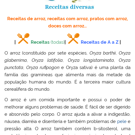
Receitas de arroz, receitas com arroz, pratos com arroz,
doces com arroz…
|
Receitas
(todas)
|
Receitas de A a Z
|
O
arroz
(constituído por sete espécies,
Oryza barthii
,
Oryza
glaberrima
,
Oryza latifolia
,
Oryza longistaminata
,
Oryza
punctata
,
Oryza rufipogon
e Oryza sativa) é uma planta da
família das gramíneas que alimenta mais da metade da
população humana do mundo. É a terceira maior cultura
cerealífera do mundo.
O arroz é um comida importante e possui o poder de
melhorar alguns problemas de saúde. É fácil de ser digerido
e absorvido pelo corpo. O arroz ajuda a alivar a indigestão,
náusea, diarréia e disenteria e também problemas de
pele
e
pressão alta. O arroz também contém b-sitosterol, uma