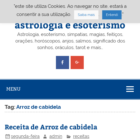
Skip
"este site utiliza Cookies. Ao navegar no site, estará a
to
content
Portal A&E – Portal
consentir a sua utilização.
.
."
Saiba mais
Entendi
astrologia e esoterismo
Astrologia, esoterismo, simpatias, magias, feitiços,
orações, horóscopos, anjos, salmos, significado dos
sonhos, oráculos, tarot e mais…
MENU
Tag:
Arroz de cabidela
Receita de Arroz de cabidela
segunda-feira
admin
receitas