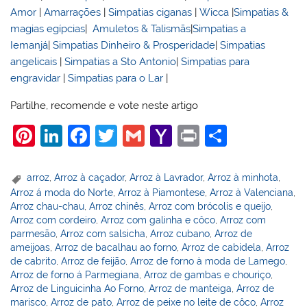
Amor
|
Amarrações
|
Simpatias ciganas
|
Wicca
|
Simpatias &
magias egípcias
|
Amuletos & Talismãs
|
Simpatias a
Iemanjá
|
Simpatias Dinheiro & Prosperidade
|
Simpatias
angelicais
|
Simpatias a Sto Antonio
|
Simpatias para
engravidar
|
Simpatias para o Lar
|
Partilhe, recomende e vote neste artigo
Pi
Li
F
T
G
Y
Pr
S
nt
n
a
w
m
a
in
h
er
k
c
itt
ai
h
t
ar
arroz
,
Arroz à caçador
,
Arroz à Lavrador
,
Arroz à minhota
,
Arroz á moda do Norte
,
Arroz à Piamontese
,
Arroz à Valenciana
,
e
e
e
er
l
o
e
Arroz chau-chau
,
Arroz chinês
,
Arroz com brócolis e queijo
,
st
dI
b
o
Arroz com cordeiro
,
Arroz com galinha e côco
,
Arroz com
parmesão
,
Arroz com salsicha
,
Arroz cubano
,
Arroz de
n
o
M
ameijoas
,
Arroz de bacalhau ao forno
,
Arroz de cabidela
,
Arroz
o
ai
de cabrito
,
Arroz de feijão
,
Arroz de forno à moda de Lamego
,
Arroz de forno á Parmegiana
,
Arroz de gambas e chouriço
,
k
l
Arroz de Linguicinha Ao Forno
,
Arroz de manteiga
,
Arroz de
marisco
,
Arroz de pato
,
Arroz de peixe no leite de côco
,
Arroz