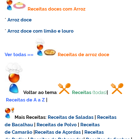
Receitas doces com Arroz
*
Arroz doce
*
Arroz doce com limão e louro
Ver todas »»
Receitas de
arroz doce
Voltar ao tema
:
Receitas
(todas)
|
Receitas de A a Z
|
Mais Receitas:
Receitas de Saladas
|
Receitas
de Bacalhau
|
Receitas de Polvo
|
Receitas
de Camarão
|
Receitas de Açordas
|
Receitas