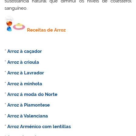
susbstância natural que diminui os níveis de colesterol
sanguíneo.
Receitas de Arroz
*
Arroz à caçador
*
Arroz à crioula
*
Arroz à Lavrador
*
Arroz à minhota
*
Arroz á moda do Norte
*
Arroz à Piamontese
*
Arroz à Valenciana
*
Arroz Arménico com lentillas