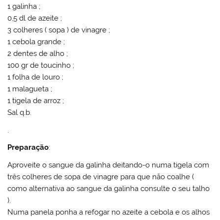
1 galinha ;
0,5 dl de azeite ;
3 colheres ( sopa ) de vinagre ;
1 cebola grande ;
2 dentes de alho ;
100 gr de toucinho ;
1 folha de louro ;
1 malagueta ;
1 tigela de arroz ;
Sal q.b.
.
Preparação
:
Aproveite o sangue da galinha deitando-o numa tigela com
três colheres de sopa de vinagre para que não coalhe (
como alternativa ao sangue da galinha consulte o seu talho
).
Numa panela ponha a refogar no azeite a cebola e os alhos