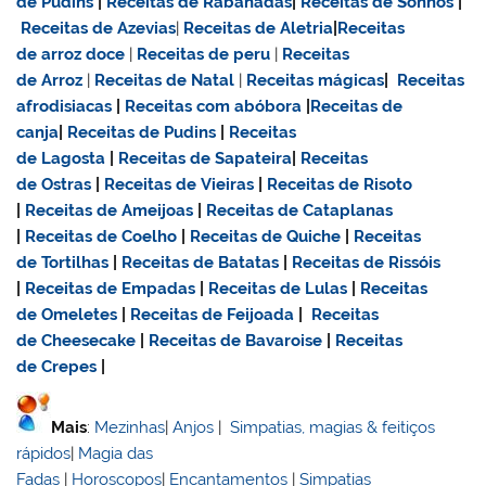
de Pudins
|
Receitas de Rabanadas
|
Receitas de Sonhos
|
Receitas de Azevias
|
Receitas de Aletria
|
Receitas
de
arroz doce
|
Receitas de
peru
|
Receitas
de Arroz
|
Receitas de Natal
|
Receitas mágicas
|
Receitas
afrodisiacas
|
Receitas com abóbora
|
Receitas de
canja
|
Receitas de Pudins
|
Receitas
de Lagosta
|
Receitas de Sapateira
|
Receitas
de Ostras
|
Receitas de Vieiras
|
Receitas de Risoto
|
Receitas de Ameijoas
|
Receitas de Cataplanas
|
Receitas de Coelho
|
Receitas de Quiche
|
Receitas
de Tortilhas
|
Receitas de Batatas
|
Receitas de Rissóis
|
Receitas de Empadas
|
Receitas de Lulas
|
Receitas
de Omeletes
|
Receitas de Feijoada
|
Receitas
de Cheesecake
|
Receitas de Bavaroise
|
Receitas
de Crepes
|
Mais
:
Mezinhas
|
Anjos
|
Simpatias, magias & feitiços
rápidos
|
Magia das
Fadas
|
Horoscopos
|
Encantamentos
|
Simpatias