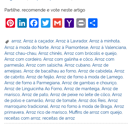
Partilhe, recomende e vote neste artigo
Pi
Li
F
T
G
Y
Pr
S
nt
n
a
w
m
a
in
h
er
k
c
itt
ai
h
t
ar
arroz
,
Arroz à caçador
,
Arroz à Lavrador
,
Arroz à minhota
,
Arroz á moda do Norte
,
Arroz à Piamontese
,
Arroz à Valenciana
,
e
e
e
er
l
o
e
Arroz chau-chau
,
Arroz chinês
,
Arroz com brócolis e queijo
,
st
dI
b
o
Arroz com cordeiro
,
Arroz com galinha e côco
,
Arroz com
parmesão
,
Arroz com salsicha
,
Arroz cubano
,
Arroz de
n
o
M
ameijoas
,
Arroz de bacalhau ao forno
,
Arroz de cabidela
,
Arroz
o
ai
de cabrito
,
Arroz de feijão
,
Arroz de forno à moda de Lamego
,
Arroz de forno á Parmegiana
,
Arroz de gambas e chouriço
,
k
l
Arroz de Linguicinha Ao Forno
,
Arroz de manteiga
,
Arroz de
marisco
,
Arroz de pato
,
Arroz de peixe no leite de côco
,
Arroz
de polvo e camarão
,
Arroz de tomate
,
Arroz dos Reis
,
Arroz
marroquino tradicional
,
Arroz no forno à moda de Braga
,
Arroz
primavera
,
Arroz rico de marisco
,
Muffins de arroz com queijo
,
receitas com arroz
,
receitas de arroz