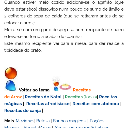
Quando estiver meio cozido adiciona-se o açafrão (que
deve estar sêco) dissolvido num pouco de sumo de limão e
2 colheres de sopa de calda (que se retiraram antes de se
colocar o arroz).
Mexe-se com um garfo despeja-se num recipiente de barro
e leva-se ao forno a acabar de cozinhar.
Este mesmo recipiente vai para a mesa, para dar realce à
tipicidade do prato.
Voltar ao tema
:
Receitas
de Arroz
|
Receitas de Natal
|
Receitas
(todas)
|
Receitas
mágicas
|
Receitas afrodisiacas
|
Receitas com abóbora
|
Receitas de canja
|
Mais
:
Mezinhas
|
Beleza
|
Banhos mágicos
|
Poções
Mágicas
|
Afrodite
|
Anjos
|
Simpatias, magias & feitiços