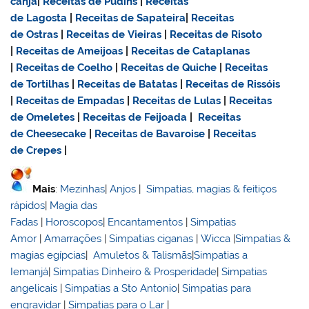
canja
|
Receitas de Pudins
|
Receitas
de Lagosta
|
Receitas de Sapateira
|
Receitas
de Ostras
|
Receitas de Vieiras
|
Receitas de Risoto
|
Receitas de Ameijoas
|
Receitas de Cataplanas
|
Receitas de Coelho
|
Receitas de Quiche
|
Receitas
de Tortilhas
|
Receitas de Batatas
|
Receitas de Rissóis
|
Receitas de Empadas
|
Receitas de Lulas
|
Receitas
de Omeletes
|
Receitas de Feijoada
|
Receitas
de Cheesecake
|
Receitas de Bavaroise
|
Receitas
de Crepes
|
Mais
:
Mezinhas
|
Anjos
|
Simpatias, magias & feitiços
rápidos
|
Magia das
Fadas
|
Horoscopos
|
Encantamentos
|
Simpatias
Amor
|
Amarrações
|
Simpatias ciganas
|
Wicca
|
Simpatias &
magias egípcias
|
Amuletos & Talismãs
|
Simpatias a
Iemanjá
|
Simpatias Dinheiro & Prosperidade
|
Simpatias
angelicais
|
Simpatias a Sto Antonio
|
Simpatias para
engravidar
|
Simpatias para o Lar
|