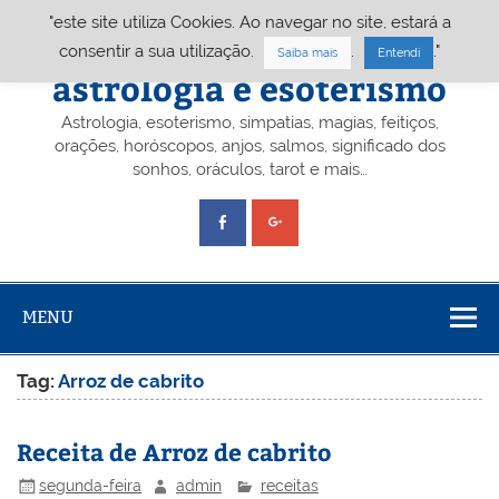
Skip
"este site utiliza Cookies. Ao navegar no site, estará a
to
content
Portal A&E – Portal
consentir a sua utilização.
.
."
Saiba mais
Entendi
astrologia e esoterismo
Astrologia, esoterismo, simpatias, magias, feitiços,
orações, horóscopos, anjos, salmos, significado dos
sonhos, oráculos, tarot e mais…
MENU
Tag:
Arroz de cabrito
Receita de Arroz de cabrito
segunda-feira
admin
receitas