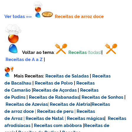
Ver todas »»
Receitas de
arroz doce
Voltar ao tema
:
Receitas
(todas)
|
Receitas de A a Z
|
Mais Receitas:
Receitas de Saladas
|
Receitas
de Bacalhau
|
Receitas de Polvo
|
Receitas
de Camarão
|
Receitas de Açordas
|
Receitas
de Pudins
|
Receitas de Rabanadas
|
Receitas de Sonhos
|
Receitas de Azevias
|
Receitas de Aletria
|
Receitas
de
arroz doce
|
Receitas de
peru
|
Receitas
de Arroz
|
Receitas de Natal
|
Receitas mágicas
|
Receitas
afrodisiacas
|
Receitas com abóbora
|
Receitas de