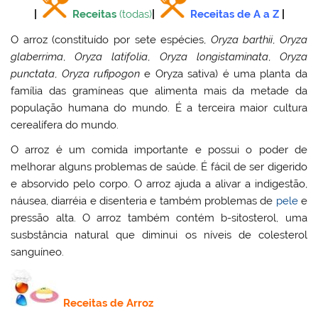
|
Receitas
(todas)
|
Receitas de A a Z
|
O
arroz
(constituído por sete espécies,
Oryza barthii
,
Oryza
glaberrima
,
Oryza latifolia
,
Oryza longistaminata
,
Oryza
punctata
,
Oryza rufipogon
e Oryza sativa) é uma planta da
família das gramíneas que alimenta mais da metade da
população humana do mundo. É a terceira maior cultura
cerealífera do mundo.
O arroz é um comida importante e possui o poder de
melhorar alguns problemas de saúde. É fácil de ser digerido
e absorvido pelo corpo. O arroz ajuda a alivar a indigestão,
náusea, diarréia e disenteria e também problemas de
pele
e
pressão alta. O arroz também contém b-sitosterol, uma
susbstância natural que diminui os níveis de colesterol
sanguíneo.
Receitas de Arroz