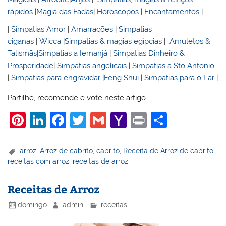
rápidos
|
Magia das Fadas
|
Horoscopos
|
Encantamentos
|
|
Simpatias Amor
|
Amarrações
|
Simpatias
ciganas
|
Wicca
|
Simpatias & magias egípcias
|
Amuletos &
Talismãs
|
Simpatias a Iemanjá
|
Simpatias Dinheiro &
Prosperidade
|
Simpatias angelicais
|
Simpatias a Sto Antonio
|
Simpatias para engravidar
|
Feng Shui
|
Simpatias para o Lar
|
Partilhe, recomende e vote neste artigo
Pi
Li
F
T
G
Y
Pr
S
nt
n
a
w
m
a
in
h
er
k
c
itt
ai
h
t
ar
arroz
,
Arroz de cabrito
,
cabrito
,
Receita de Arroz de cabrito
,
receitas com arroz
,
receitas de arroz
e
e
e
er
l
o
e
st
dI
b
o
Receitas de Arroz
n
o
M
domingo
admin
receitas
o
ai