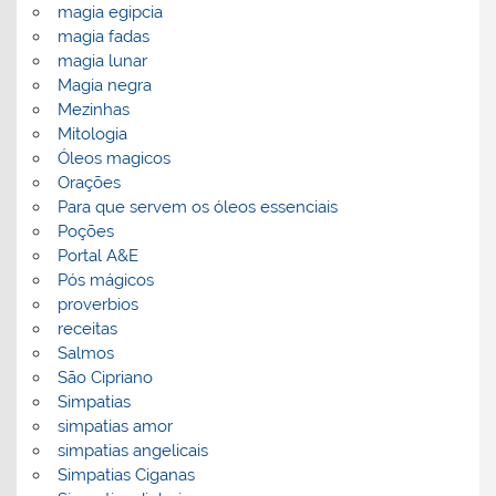
magia egipcia
magia fadas
magia lunar
Magia negra
Mezinhas
Mitologia
Óleos magicos
Orações
Para que servem os óleos essenciais
Poções
Portal A&E
Pós mágicos
proverbios
receitas
Salmos
São Cipriano
Simpatias
simpatias amor
simpatias angelicais
Simpatias Ciganas