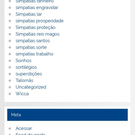
Simpatias dinheiro
simpatias engravidar
Simpatias lar
simpatias prosperidade
Simpatias proteção
Simpatias reis magos
simpatias santos
simpatias sorte
simpatias trabalho
Sonhos
sortilégios
superstições
Talismãs
Uncategorized
Wicca
Meta
Acessar
Feed de posts