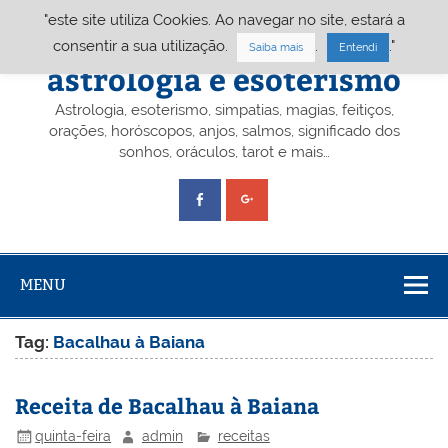
Skip
"este site utiliza Cookies. Ao navegar no site, estará a
to
content
Portal A&E – Portal
consentir a sua utilização.
.
."
Saiba mais
Entendi
astrologia e esoterismo
Astrologia, esoterismo, simpatias, magias, feitiços,
orações, horóscopos, anjos, salmos, significado dos
sonhos, oráculos, tarot e mais…
MENU
Tag:
Bacalhau à Baiana
Receita de Bacalhau à Baiana
quinta-feira
admin
receitas