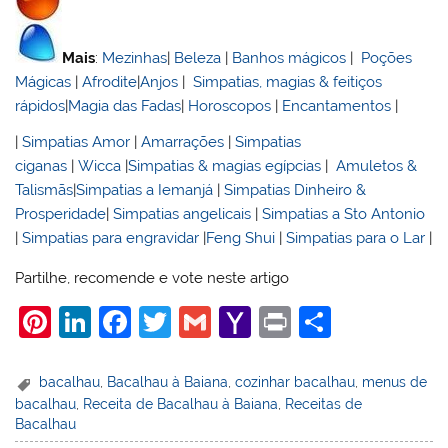
Mais
:
Mezinhas
|
Beleza
|
Banhos mágicos
|
Poções
Mágicas
|
Afrodite
|
Anjos
|
Simpatias, magias & feitiços
rápidos
|
Magia das Fadas
|
Horoscopos
|
Encantamentos
|
|
Simpatias Amor
|
Amarrações
|
Simpatias
ciganas
|
Wicca
|
Simpatias & magias egípcias
|
Amuletos &
Talismãs
|
Simpatias a Iemanjá
|
Simpatias Dinheiro &
Prosperidade
|
Simpatias angelicais
|
Simpatias a Sto Antonio
|
Simpatias para engravidar
|
Feng Shui
|
Simpatias para o Lar
|
Partilhe, recomende e vote neste artigo
Pi
Li
F
T
G
Y
Pr
S
nt
n
a
w
m
a
in
h
er
k
c
itt
ai
h
t
ar
bacalhau
,
Bacalhau à Baiana
,
cozinhar bacalhau
,
menus de
bacalhau
,
Receita de Bacalhau à Baiana
,
Receitas de
e
e
e
er
l
o
e
Bacalhau