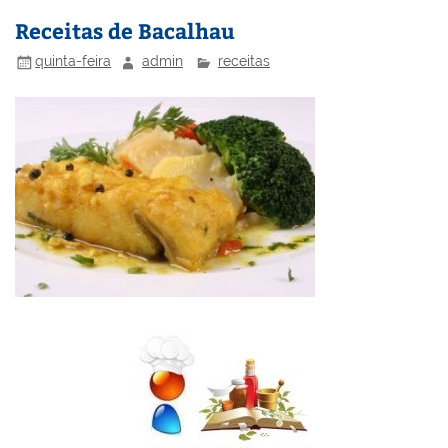
st
dI
b
o
n
o
M
Receitas de Bacalhau
o
ai
quinta-feira
admin
receitas
k
l