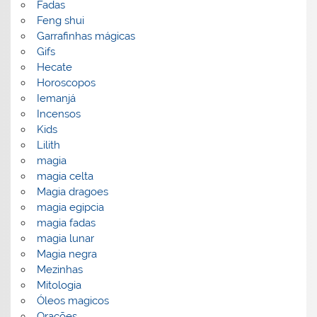
Fadas
Feng shui
Garrafinhas mágicas
Gifs
Hecate
Horoscopos
Iemanjá
Incensos
Kids
Lilith
magia
magia celta
Magia dragoes
magia egipcia
magia fadas
magia lunar
Magia negra
Mezinhas
Mitologia
Óleos magicos
Orações