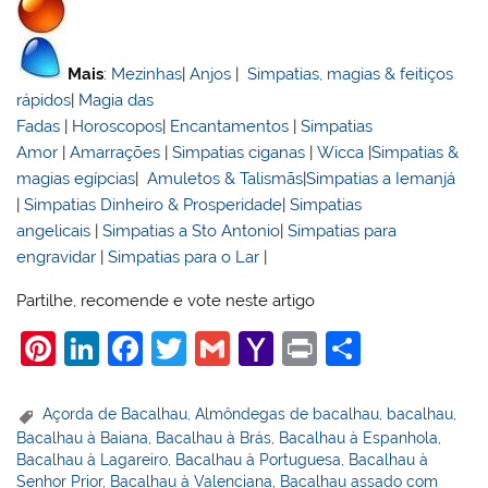
Mais
:
Mezinhas
|
Anjos
|
Simpatias, magias & feitiços
rápidos
|
Magia das
Fadas
|
Horoscopos
|
Encantamentos
|
Simpatias
Amor
|
Amarrações
|
Simpatias ciganas
|
Wicca
|
Simpatias &
magias egípcias
|
Amuletos & Talismãs
|
Simpatias a Iemanjá
|
Simpatias Dinheiro & Prosperidade
|
Simpatias
angelicais
|
Simpatias a Sto Antonio
|
Simpatias para
engravidar
|
Simpatias para o Lar
|
Partilhe, recomende e vote neste artigo
Pi
Li
F
T
G
Y
Pr
S
nt
n
a
w
m
a
in
h
er
k
c
itt
ai
h
t
ar
Açorda de Bacalhau
,
Almôndegas de bacalhau
,
bacalhau
,
Bacalhau à Baiana
,
Bacalhau à Brás
,
Bacalhau à Espanhola
,
e
e
e
er
l
o
e
Bacalhau à Lagareiro
,
Bacalhau à Portuguesa
,
Bacalhau à
st
dI
b
o
Senhor Prior
,
Bacalhau à Valenciana
,
Bacalhau assado com