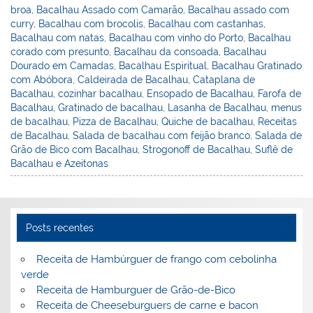
broa
,
Bacalhau Assado com Camarão
,
Bacalhau assado com
n
o
M
curry
,
Bacalhau com brocolis
,
Bacalhau com castanhas
,
o
ai
Bacalhau com natas
,
Bacalhau com vinho do Porto
,
Bacalhau
corado com presunto
,
Bacalhau da consoada
,
Bacalhau
k
l
Dourado em Camadas
,
Bacalhau Espiritual
,
Bacalhau Gratinado
com Abóbora
,
Caldeirada de Bacalhau
,
Cataplana de
Bacalhau
,
cozinhar bacalhau
,
Ensopado de Bacalhau
,
Farofa de
Bacalhau
,
Gratinado de bacalhau
,
Lasanha de Bacalhau
,
menus
de bacalhau
,
Pizza de Bacalhau
,
Quiche de bacalhau
,
Receitas
de Bacalhau
,
Salada de bacalhau com feijão branco
,
Salada de
Grão de Bico com Bacalhau
,
Strogonoff de Bacalhau
,
Suflê de
Bacalhau e Azeitonas
Posts recentes
Receita de Hambúrguer de frango com cebolinha
verde
Receita de Hamburguer de Grão-de-Bico
Receita de Cheeseburguers de carne e bacon