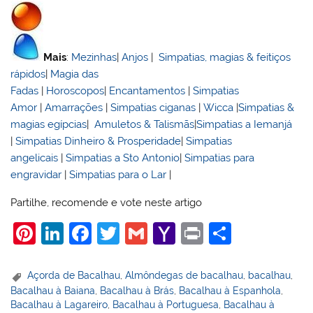
Mais
:
Mezinhas
|
Anjos
|
Simpatias, magias & feitiços
rápidos
|
Magia das
Fadas
|
Horoscopos
|
Encantamentos
|
Simpatias
Amor
|
Amarrações
|
Simpatias ciganas
|
Wicca
|
Simpatias &
magias egípcias
|
Amuletos & Talismãs
|
Simpatias a Iemanjá
|
Simpatias Dinheiro & Prosperidade
|
Simpatias
angelicais
|
Simpatias a Sto Antonio
|
Simpatias para
engravidar
|
Simpatias para o Lar
|
Partilhe, recomende e vote neste artigo
Pi
Li
F
T
G
Y
Pr
S
nt
n
a
w
m
a
in
h
er
k
c
itt
ai
h
t
ar
Açorda de Bacalhau
,
Almôndegas de bacalhau
,
bacalhau
,
Bacalhau à Baiana
,
Bacalhau à Brás
,
Bacalhau à Espanhola
,
e
e
e
er
l
o
e
Bacalhau à Lagareiro
,
Bacalhau à Portuguesa
,
Bacalhau à