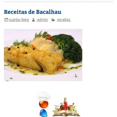
st
dI
b
o
n
o
M
Receitas de Bacalhau
o
ai
quinta-feira
admin
receitas
k
l