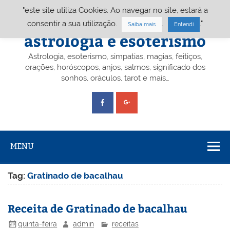
Skip
"este site utiliza Cookies. Ao navegar no site, estará a
to
content
Portal A&E – Portal
consentir a sua utilização.
.
."
Saiba mais
Entendi
astrologia e esoterismo
Astrologia, esoterismo, simpatias, magias, feitiços,
orações, horóscopos, anjos, salmos, significado dos
sonhos, oráculos, tarot e mais…
MENU
Tag:
Gratinado de bacalhau
Receita de Gratinado de bacalhau
quinta-feira
admin
receitas