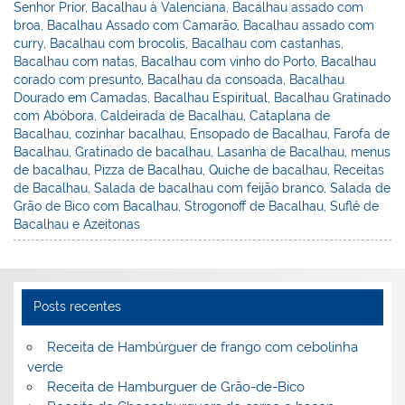
st
dI
b
o
Senhor Prior
,
Bacalhau à Valenciana
,
Bacalhau assado com
broa
,
Bacalhau Assado com Camarão
,
Bacalhau assado com
n
o
M
curry
,
Bacalhau com brocolis
,
Bacalhau com castanhas
,
o
ai
Bacalhau com natas
,
Bacalhau com vinho do Porto
,
Bacalhau
corado com presunto
,
Bacalhau da consoada
,
Bacalhau
k
l
Dourado em Camadas
,
Bacalhau Espiritual
,
Bacalhau Gratinado
com Abóbora
,
Caldeirada de Bacalhau
,
Cataplana de
Bacalhau
,
cozinhar bacalhau
,
Ensopado de Bacalhau
,
Farofa de
Bacalhau
,
Gratinado de bacalhau
,
Lasanha de Bacalhau
,
menus
de bacalhau
,
Pizza de Bacalhau
,
Quiche de bacalhau
,
Receitas
de Bacalhau
,
Salada de bacalhau com feijão branco
,
Salada de
Grão de Bico com Bacalhau
,
Strogonoff de Bacalhau
,
Suflê de
Bacalhau e Azeitonas
Posts recentes
Receita de Hambúrguer de frango com cebolinha
verde
Receita de Hamburguer de Grão-de-Bico