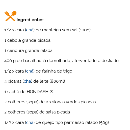
.
Ingredientes:
1/2 xícara (
chá
) de manteiga sem sal (100g)
1 cebola grande picada
1 cenoura grande ralada
400 g de bacalhau já demolhado, aferventado e desfiado
1/2 xícara (
chá
) de farinha de trigo
4 xícaras (
chá
) de leite (800ml)
1 sachê de HONDASHI®
2 colheres (sopa) de azeitonas verdes picadas
2 colheres (sopa) de salsa picada
1/2 xícara (
chá
) de queijo tipo parmesão ralado (50g)