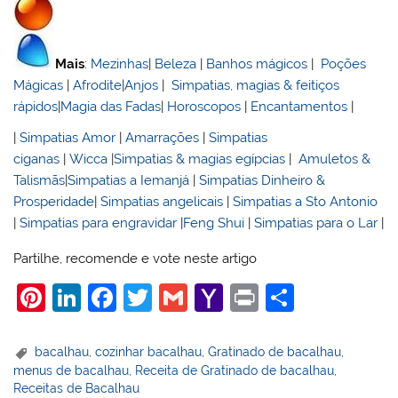
Mais
:
Mezinhas
|
Beleza
|
Banhos mágicos
|
Poções
Mágicas
|
Afrodite
|
Anjos
|
Simpatias, magias & feitiços
rápidos
|
Magia das Fadas
|
Horoscopos
|
Encantamentos
|
|
Simpatias Amor
|
Amarrações
|
Simpatias
ciganas
|
Wicca
|
Simpatias & magias egípcias
|
Amuletos &
Talismãs
|
Simpatias a Iemanjá
|
Simpatias Dinheiro &
Prosperidade
|
Simpatias angelicais
|
Simpatias a Sto Antonio
|
Simpatias para engravidar
|
Feng Shui
|
Simpatias para o Lar
|
Partilhe, recomende e vote neste artigo
Pi
Li
F
T
G
Y
Pr
S
nt
n
a
w
m
a
in
h
er
k
c
itt
ai
h
t
ar
bacalhau
,
cozinhar bacalhau
,
Gratinado de bacalhau
,
menus de bacalhau
,
Receita de Gratinado de bacalhau
,
e
e
e
er
l
o
e
Receitas de Bacalhau