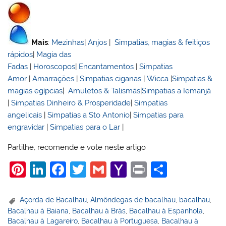
Mais
:
Mezinhas
|
Anjos
|
Simpatias, magias & feitiços
rápidos
|
Magia das
Fadas
|
Horoscopos
|
Encantamentos
|
Simpatias
Amor
|
Amarrações
|
Simpatias ciganas
|
Wicca
|
Simpatias &
magias egípcias
|
Amuletos & Talismãs
|
Simpatias a Iemanjá
|
Simpatias Dinheiro & Prosperidade
|
Simpatias
angelicais
|
Simpatias a Sto Antonio
|
Simpatias para
engravidar
|
Simpatias para o Lar
|
Partilhe, recomende e vote neste artigo
Pi
Li
F
T
G
Y
Pr
S
nt
n
a
w
m
a
in
h
er
k
c
itt
ai
h
t
ar
Açorda de Bacalhau
,
Almôndegas de bacalhau
,
bacalhau
,
Bacalhau à Baiana
,
Bacalhau à Brás
,
Bacalhau à Espanhola
,
e
e
e
er
l
o
e
Bacalhau à Lagareiro
,
Bacalhau à Portuguesa
,
Bacalhau à