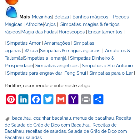
Mais
:
Mezinhas
|
Beleza
|
Banhos mágicos
|
Poções
Mágicas
|
Afrodite
|
Anjos
|
Simpatias, magias & feitiços
rápidos
|
Magia das Fadas
|
Horoscopos
|
Encantamentos
|
|
Simpatias Amor
|
Amarrações
|
Simpatias
ciganas
|
Wicca
|
Simpatias & magias egípcias
|
Amuletos &
Talismãs
|
Simpatias a Iemanjá
|
Simpatias Dinheiro &
Prosperidade
|
Simpatias angelicais
|
Simpatias a Sto Antonio
|
Simpatias para engravidar
|
Feng Shui
|
Simpatias para o Lar
|
Partilhe, recomende e vote neste artigo
Pi
Li
F
T
G
Y
Pr
S
nt
n
a
w
m
a
in
h
er
k
c
itt
ai
h
t
ar
bacalhau
,
cozinhar bacalhau
,
menus de bacalhau
,
Receita
de Salada de Grão de Bico com Bacalhau
,
Receitas de
e
e
e
er
l
o
e
Bacalhau
,
receitas de saladas
,
Salada de Grão de Bico com
st
dI
b
o
Bacalhau
,
saladas