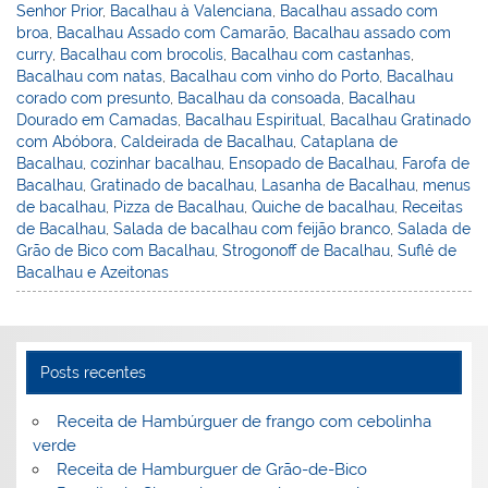
st
dI
b
o
Senhor Prior
,
Bacalhau à Valenciana
,
Bacalhau assado com
broa
,
Bacalhau Assado com Camarão
,
Bacalhau assado com
n
o
M
curry
,
Bacalhau com brocolis
,
Bacalhau com castanhas
,
o
ai
Bacalhau com natas
,
Bacalhau com vinho do Porto
,
Bacalhau
corado com presunto
,
Bacalhau da consoada
,
Bacalhau
k
l
Dourado em Camadas
,
Bacalhau Espiritual
,
Bacalhau Gratinado
com Abóbora
,
Caldeirada de Bacalhau
,
Cataplana de
Bacalhau
,
cozinhar bacalhau
,
Ensopado de Bacalhau
,
Farofa de
Bacalhau
,
Gratinado de bacalhau
,
Lasanha de Bacalhau
,
menus
de bacalhau
,
Pizza de Bacalhau
,
Quiche de bacalhau
,
Receitas
de Bacalhau
,
Salada de bacalhau com feijão branco
,
Salada de
Grão de Bico com Bacalhau
,
Strogonoff de Bacalhau
,
Suflê de
Bacalhau e Azeitonas
Posts recentes
Receita de Hambúrguer de frango com cebolinha
verde
Receita de Hamburguer de Grão-de-Bico