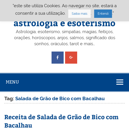
Skip
"este site utiliza Cookies. Ao navegar no site, estará a
to
content
Portal A&E – Portal
consentir a sua utilização.
.
."
Saiba mais
Entendi
astrologia e esoterismo
Astrologia, esoterismo, simpatias, magias, feitiços,
orações, horóscopos, anjos, salmos, significado dos
sonhos, oráculos, tarot e mais…
MENU
Tag:
Salada de Grão de Bico com Bacalhau
Receita de Salada de Grão de Bico com
Bacalhau