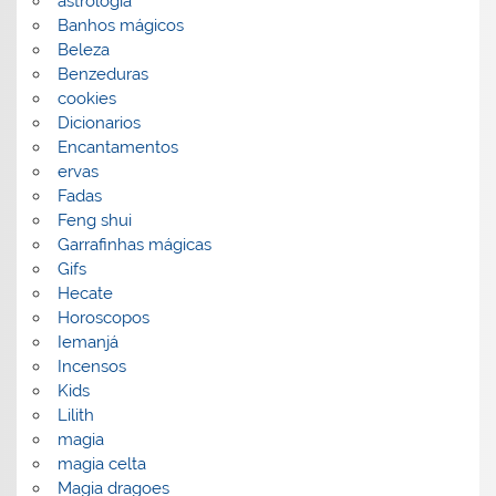
astrologia
Banhos mágicos
Beleza
Benzeduras
cookies
Dicionarios
Encantamentos
ervas
Fadas
Feng shui
Garrafinhas mágicas
Gifs
Hecate
Horoscopos
Iemanjá
Incensos
Kids
Lilith
magia
magia celta
Magia dragoes