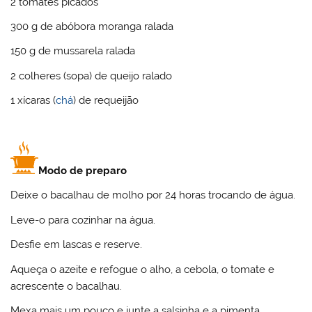
2 tomates picados
300 g de abóbora moranga ralada
150 g de mussarela ralada
2 colheres (sopa) de queijo ralado
1 xícaras (
chá
) de requeijão
Modo de preparo
Deixe o bacalhau de molho por 24 horas trocando de água.
Leve-o para cozinhar na água.
Desfie em lascas e reserve.
Aqueça o azeite e refogue o alho, a cebola, o tomate e
acrescente o bacalhau.
Mexa mais um pouco e junte a salsinha e a pimenta.