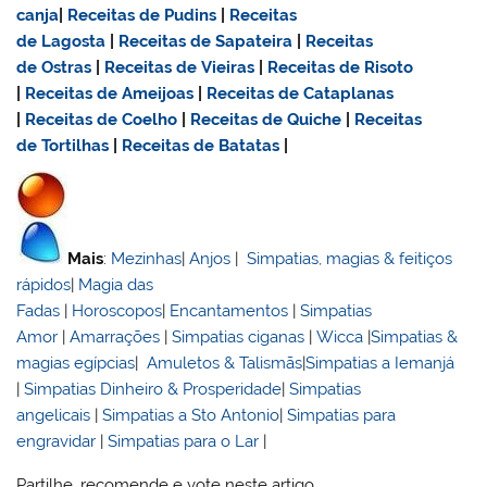
canja
|
Receitas de Pudins
|
Receitas
de Lagosta
|
Receitas de Sapateira
|
Receitas
de Ostras
|
Receitas de Vieiras
|
Receitas de Risoto
|
Receitas de Ameijoas
|
Receitas de Cataplanas
|
Receitas de Coelho
|
Receitas de Quiche
|
Receitas
de Tortilhas
|
Receitas de Batatas
|
Mais
:
Mezinhas
|
Anjos
|
Simpatias, magias & feitiços
rápidos
|
Magia das
Fadas
|
Horoscopos
|
Encantamentos
|
Simpatias
Amor
|
Amarrações
|
Simpatias ciganas
|
Wicca
|
Simpatias &
magias egípcias
|
Amuletos & Talismãs
|
Simpatias a Iemanjá
|
Simpatias Dinheiro & Prosperidade
|
Simpatias
angelicais
|
Simpatias a Sto Antonio
|
Simpatias para
engravidar
|
Simpatias para o Lar
|
Partilhe, recomende e vote neste artigo