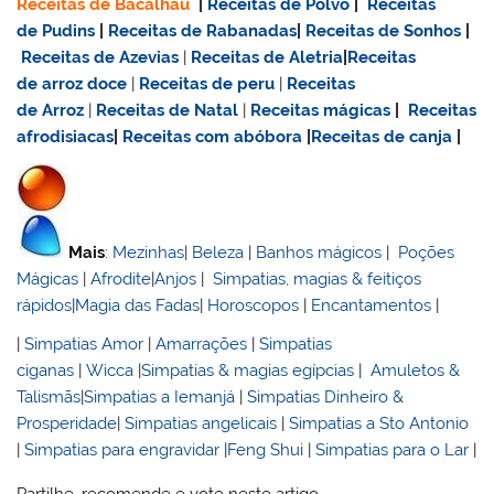
Receitas de Bacalhau
|
Receitas de Polvo
|
Receitas
de Pudins
|
Receitas de Rabanadas
|
Receitas de Sonhos
|
Receitas de Azevias
|
Receitas de Aletria
|
Receitas
de
arroz doce
|
Receitas de
peru
|
Receitas
de Arroz
|
Receitas de Natal
|
Receitas mágicas
|
Receitas
afrodisiacas
|
Receitas com abóbora
|
Receitas de canja
|
Mais
:
Mezinhas
|
Beleza
|
Banhos mágicos
|
Poções
Mágicas
|
Afrodite
|
Anjos
|
Simpatias, magias & feitiços
rápidos
|
Magia das Fadas
|
Horoscopos
|
Encantamentos
|
|
Simpatias Amor
|
Amarrações
|
Simpatias
ciganas
|
Wicca
|
Simpatias & magias egípcias
|
Amuletos &
Talismãs
|
Simpatias a Iemanjá
|
Simpatias Dinheiro &
Prosperidade
|
Simpatias angelicais
|
Simpatias a Sto Antonio
|
Simpatias para engravidar
|
Feng Shui
|
Simpatias para o Lar
|