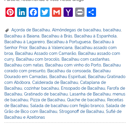
Pi
Li
F
T
G
Y
Pr
S
nt
n
a
w
m
a
in
h
er
k
c
itt
ai
h
t
ar
Açorda de Bacalhau
,
Almôndegas de bacalhau
,
bacalhau
,
Bacalhau à Baiana
,
Bacalhau à Brás
,
Bacalhau à Espanhola
,
e
e
e
er
l
o
e
Bacalhau à Lagareiro
,
Bacalhau à Portuguesa
,
Bacalhau à
st
dI
b
o
Senhor Prior
,
Bacalhau à Valenciana
,
Bacalhau assado com
broa
,
Bacalhau Assado com Camarão
,
Bacalhau assado com
n
o
M
curry
,
Bacalhau com brocolis
,
Bacalhau com castanhas
,
o
ai
Bacalhau com natas
,
Bacalhau com vinho do Porto
,
Bacalhau
corado com presunto
,
Bacalhau da consoada
,
Bacalhau
k
l
Dourado em Camadas
,
Bacalhau Espiritual
,
Bacalhau Gratinado
com Abóbora
,
Caldeirada de Bacalhau
,
Cataplana de
Bacalhau
,
cozinhar bacalhau
,
Ensopado de Bacalhau
,
Farofa de
Bacalhau
,
Gratinado de bacalhau
,
Lasanha de Bacalhau
,
menus
de bacalhau
,
Pizza de Bacalhau
,
Quiche de bacalhau
,
Receitas
de Bacalhau
,
Salada de bacalhau com feijão branco
,
Salada de
Grão de Bico com Bacalhau
,
Strogonoff de Bacalhau
,
Suflê de
Bacalhau e Azeitonas