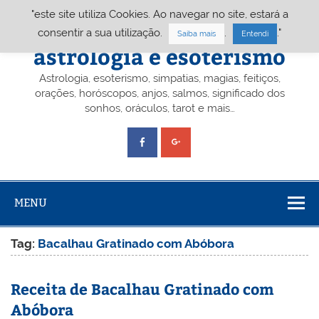
Skip
"este site utiliza Cookies. Ao navegar no site, estará a
to
content
Portal A&E – Portal
consentir a sua utilização.
.
."
Saiba mais
Entendi
astrologia e esoterismo
Astrologia, esoterismo, simpatias, magias, feitiços,
orações, horóscopos, anjos, salmos, significado dos
sonhos, oráculos, tarot e mais…
MENU
Tag:
Bacalhau Gratinado com Abóbora
Receita de Bacalhau Gratinado com
Abóbora