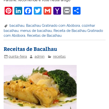
Partilhe, recomende e vote neste artigo
Pi
Li
F
T
G
Y
Pr
S
nt
n
a
w
m
a
in
h
er
k
c
itt
ai
h
t
ar
bacalhau
,
Bacalhau Gratinado com Abóbora
,
cozinhar
bacalhau
,
menus de bacalhau
,
Receita de Bacalhau Gratinado
e
e
e
er
l
o
e
com Abóbora
,
Receitas de Bacalhau
st
dI
b
o
n
o
M
Receitas de Bacalhau
o
ai
quinta-feira
admin
receitas
k
l