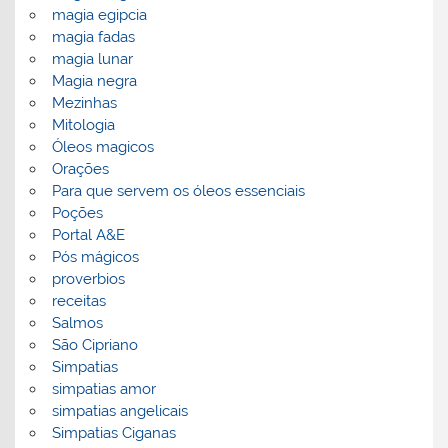
magia egipcia
magia fadas
magia lunar
Magia negra
Mezinhas
Mitologia
Óleos magicos
Orações
Para que servem os óleos essenciais
Poções
Portal A&E
Pós mágicos
proverbios
receitas
Salmos
São Cipriano
Simpatias
simpatias amor
simpatias angelicais
Simpatias Ciganas