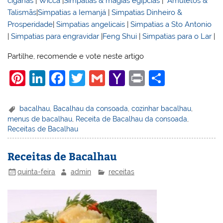
ciganas
|
Wicca
|
Simpatias & magias egípcias
|
Amuletos &
Talismãs
|
Simpatias a Iemanjá
|
Simpatias Dinheiro &
Prosperidade
|
Simpatias angelicais
|
Simpatias a Sto Antonio
|
Simpatias para engravidar
|
Feng Shui
|
Simpatias para o Lar
|
Partilhe, recomende e vote neste artigo
Pi
Li
F
T
G
Y
Pr
S
nt
n
a
w
m
a
in
h
er
k
c
itt
ai
h
t
ar
bacalhau
,
Bacalhau da consoada
,
cozinhar bacalhau
,
menus de bacalhau
,
Receita de Bacalhau da consoada
,
e
e
e
er
l
o
e
Receitas de Bacalhau
st
dI
b
o
n
o
M
Receitas de Bacalhau
o
ai
quinta-feira
admin
receitas
k
l