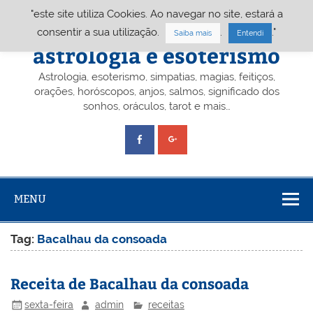
Skip
"este site utiliza Cookies. Ao navegar no site, estará a
to
content
Portal A&E – Portal
consentir a sua utilização.
.
."
Saiba mais
Entendi
astrologia e esoterismo
Astrologia, esoterismo, simpatias, magias, feitiços,
orações, horóscopos, anjos, salmos, significado dos
sonhos, oráculos, tarot e mais…
MENU
Tag:
Bacalhau da consoada
Receita de Bacalhau da consoada
sexta-feira
admin
receitas