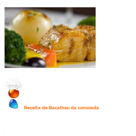
Receita
de Bacalhau da consoada
.
.