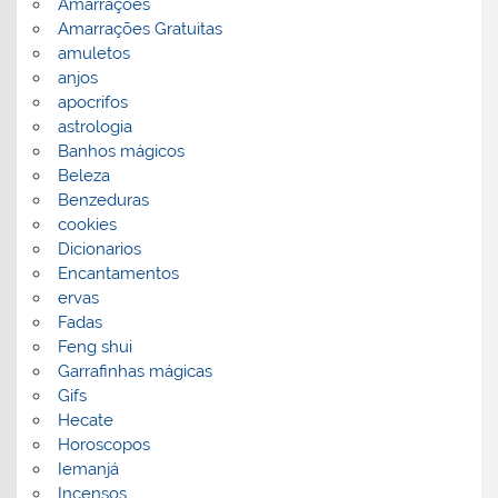
Amarrações
Amarrações Gratuitas
amuletos
anjos
apocrifos
astrologia
Banhos mágicos
Beleza
Benzeduras
cookies
Dicionarios
Encantamentos
ervas
Fadas
Feng shui
Garrafinhas mágicas
Gifs
Hecate
Horoscopos
Iemanjá
Incensos