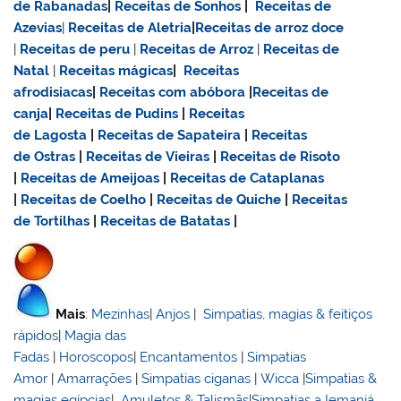
de Rabanadas
|
Receitas de Sonhos
|
Receitas de
Azevias
|
Receitas de Aletria
|
Receitas de
arroz doce
|
Receitas de
peru
|
Receitas de Arroz
|
Receitas de
Natal
|
Receitas mágicas
|
Receitas
afrodisiacas
|
Receitas com abóbora
|
Receitas de
canja
|
Receitas de Pudins
|
Receitas
de Lagosta
|
Receitas de Sapateira
|
Receitas
de Ostras
|
Receitas de Vieiras
|
Receitas de Risoto
|
Receitas de Ameijoas
|
Receitas de Cataplanas
|
Receitas de Coelho
|
Receitas de Quiche
|
Receitas
de Tortilhas
|
Receitas de Batatas
|
Mais
:
Mezinhas
|
Anjos
|
Simpatias, magias & feitiços
rápidos
|
Magia das
Fadas
|
Horoscopos
|
Encantamentos
|
Simpatias
Amor
|
Amarrações
|
Simpatias ciganas
|
Wicca
|
Simpatias &
magias egípcias
|
Amuletos & Talismãs
|
Simpatias a Iemanjá