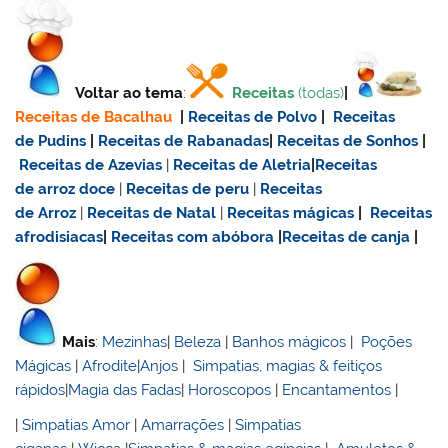
Voltar ao tema
:
Receitas
(todas)
|
Receitas de Bacalhau
|
Receitas de Polvo
|
Receitas
de Pudins
|
Receitas de Rabanadas
|
Receitas de Sonhos
|
Receitas de Azevias
|
Receitas de Aletria
|
Receitas
de
arroz doce
|
Receitas de
peru
|
Receitas
de Arroz
|
Receitas de Natal
|
Receitas mágicas
|
Receitas
afrodisiacas
|
Receitas com abóbora
|
Receitas de canja
|
Mais
:
Mezinhas
|
Beleza
|
Banhos mágicos
|
Poções
Mágicas
|
Afrodite
|
Anjos
|
Simpatias, magias & feitiços
rápidos
|
Magia das Fadas
|
Horoscopos
|
Encantamentos
|
|
Simpatias Amor
|
Amarrações
|
Simpatias