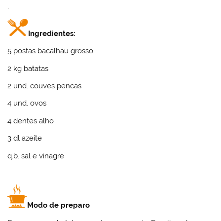
.
Ingredientes:
5 postas bacalhau grosso
2 kg batatas
2 und. couves pencas
4 und. ovos
4 dentes alho
3 dl azeite
q.b. sal e vinagre
Modo de preparo