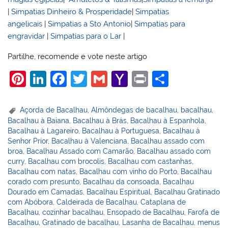
|
Simpatias Dinheiro & Prosperidade
|
Simpatias
angelicais
|
Simpatias a Sto Antonio
|
Simpatias para
engravidar
|
Simpatias para o Lar
|
Partilhe, recomende e vote neste artigo
Pi
Li
F
T
G
Y
Pr
S
nt
n
a
w
m
a
in
h
er
k
c
itt
ai
h
t
ar
Açorda de Bacalhau
,
Almôndegas de bacalhau
,
bacalhau
,
Bacalhau à Baiana
,
Bacalhau à Brás
,
Bacalhau à Espanhola
,
e
e
e
er
l
o
e
Bacalhau à Lagareiro
,
Bacalhau à Portuguesa
,
Bacalhau à
st
dI
b
o
Senhor Prior
,
Bacalhau à Valenciana
,
Bacalhau assado com
broa
,
Bacalhau Assado com Camarão
,
Bacalhau assado com
n
o
M
curry
,
Bacalhau com brocolis
,
Bacalhau com castanhas
,
o
ai
Bacalhau com natas
,
Bacalhau com vinho do Porto
,
Bacalhau
corado com presunto
,
Bacalhau da consoada
,
Bacalhau
k
l
Dourado em Camadas
,
Bacalhau Espiritual
,
Bacalhau Gratinado
com Abóbora
,
Caldeirada de Bacalhau
,
Cataplana de
Bacalhau
,
cozinhar bacalhau
,
Ensopado de Bacalhau
,
Farofa de
Bacalhau
,
Gratinado de bacalhau
,
Lasanha de Bacalhau
,
menus