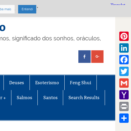
.
."
ba mais
Entendi
mo
lmos, significado dos sonhos, oráculos,
Pinte
Linke
Face
Twitt
Deuses
Esoterismo
Feng Shui
Gmail
r +
Salmos
Santos
Search Results
Yaho
Mail
Print
Share