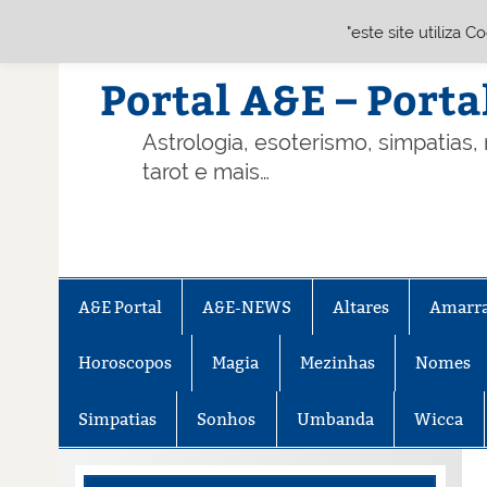
"este site utiliza 
Skip
to
content
Portal A&E – Porta
Astrologia, esoterismo, simpatias,
tarot e mais…
A&E Portal
A&E-NEWS
Altares
Amarr
Horoscopos
Magia
Mezinhas
Nomes
Simpatias
Sonhos
Umbanda
Wicca