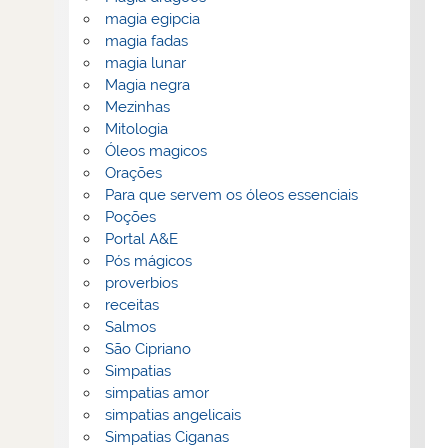
magia egipcia
magia fadas
magia lunar
Magia negra
Mezinhas
Mitologia
Óleos magicos
Orações
Para que servem os óleos essenciais
Poções
Portal A&E
Pós mágicos
proverbios
receitas
Salmos
São Cipriano
Simpatias
simpatias amor
simpatias angelicais
Simpatias Ciganas