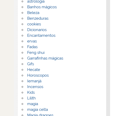
astrologia
Banhos mágicos
Beleza
Benzeduras
cookies
Dicionarios
Encantamentos
ervas
Fadas
Feng shui
Garrafinhas mágicas
Gifs
Hecate
Horoscopos
Iemanjá
Incensos
Kids
Lilith
magia
magia celta
Magia dragoes