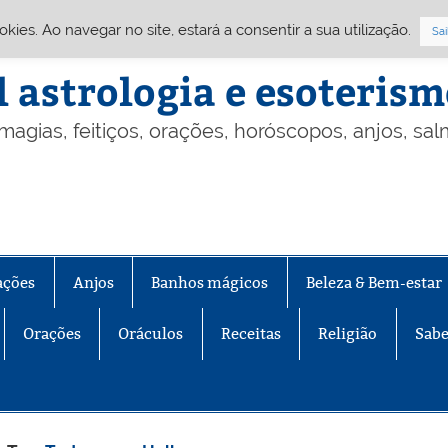
Cookies. Ao navegar no site, estará a consentir a sua utilização.
Sai
l astrologia e esoteris
 magias, feitiços, orações, horóscopos, anjos, sa
ações
Anjos
Banhos mágicos
Beleza & Bem-estar
Orações
Oráculos
Receitas
Religião
Sabe